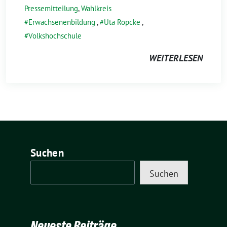
Pressemitteilung
,
Wahlkreis
Erwachsenenbildung
,
Uta Röpcke
,
Volkshochschule
WEITERLESEN
Suchen
Suchen
Neueste Beiträge