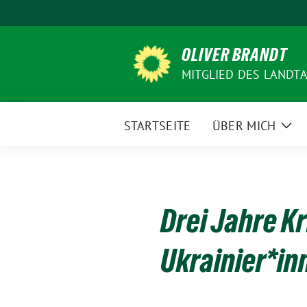
Weiter
zum
Inhalt
OLIVER BRANDT
MITGLIED DES LANDT
STARTSEITE
ÜBER MICH
Zei
Unt
Drei Jahre Kr
Ukrainier*in