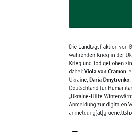
Die Landtagsfraktion von B
währenden Krieg in der Ukr
Krieg und Tod geflohen sin
dabei:
Viola von Cramon
, 
Ukraine,
Daria Dmytrenko
,
Deutschland für Humanitärh
„Ukraine-Hilfe Winterwärme
Anmeldung zur digitalen Ve
anmeldung[at]gruene.ltsh.d