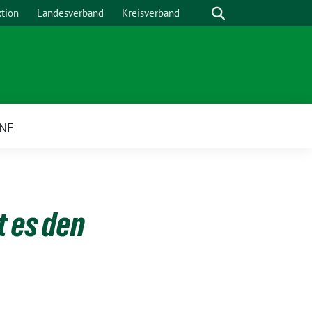
Suche
ktion
Landesverband
Kreisverband
NE
ü
t es den