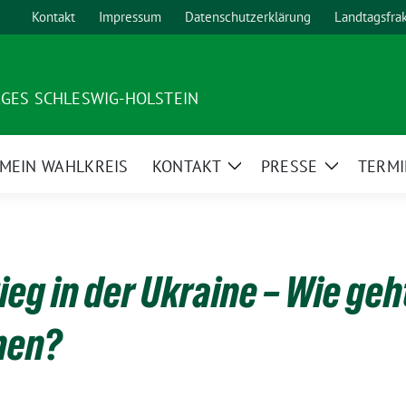
Kontakt
Impressum
Datenschutzerklärung
Landtagsfra
AGES SCHLESWIG-HOLSTEIN
MEIN WAHLKREIS
KONTAKT
PRESSE
TERMI
ge
Zeige
Zeige
ermenü
Untermenü
Untermen
ieg in der Ukraine – Wie geh
nen?