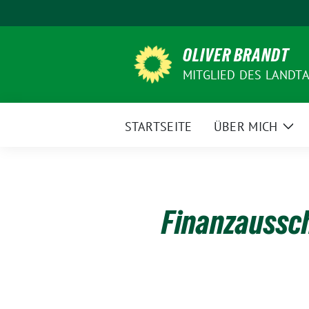
Weiter
zum
Inhalt
OLIVER BRANDT
MITGLIED DES LANDT
STARTSEITE
ÜBER MICH
Zei
Unt
Finanzaussc