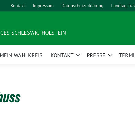
Kontakt
Impressum
Datenschutzerklärung
Landtagsfra
AGES SCHLESWIG-HOLSTEIN
MEIN WAHLKREIS
KONTAKT
PRESSE
TERMI
ge
Zeige
Zeige
ermenü
Untermenü
Untermen
huss