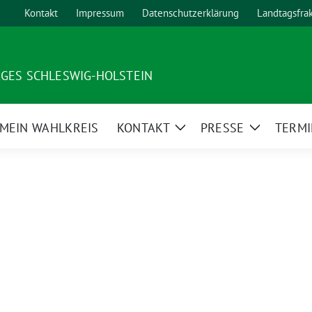
Kontakt
Impressum
Datenschutzerklärung
Landtagsfra
AGES SCHLESWIG-HOLSTEIN
MEIN WAHLKREIS
KONTAKT
PRESSE
TERMI
ge
Zeige
Zeige
ermenü
Untermenü
Untermen