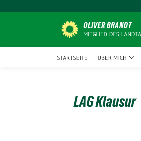
Weiter
zum
Inhalt
OLIVER BRANDT
MITGLIED DES LANDT
STARTSEITE
ÜBER MICH
Zei
Unt
LAG Klausur