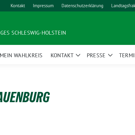
Kontakt
Impressum
Datenschutzerklärung
Landtagsfra
AGES SCHLESWIG-HOLSTEIN
MEIN WAHLKREIS
KONTAKT
PRESSE
TERMI
ge
Zeige
Zeige
ermenü
Untermenü
Untermen
LAUENBURG