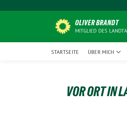
Weiter
zum
Inhalt
OLIVER BRANDT
MITGLIED DES LANDT
STARTSEITE
ÜBER MICH
Zei
Unt
VOR ORT IN 