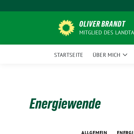
Weiter
zum
Inhalt
OLIVER BRANDT
MITGLIED DES LANDT
STARTSEITE
ÜBER MICH
Zei
Unt
Energiewende
ALLGEMEIN
ENERG