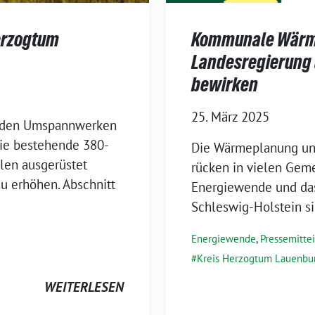
erzogtum
Kommunale Wärm
Landesregierung
bewirken
25. März 2025
n den Umspannwerken
ie bestehende 380-
Die Wärmeplanung un
ilen ausgerüstet
rücken in vielen Geme
u erhöhen. Abschnitt
Energiewende und das 
Schleswig-Holstein si
Energiewende
,
Pressemitte
Kreis Herzogtum Lauenbu
WEITERLESEN