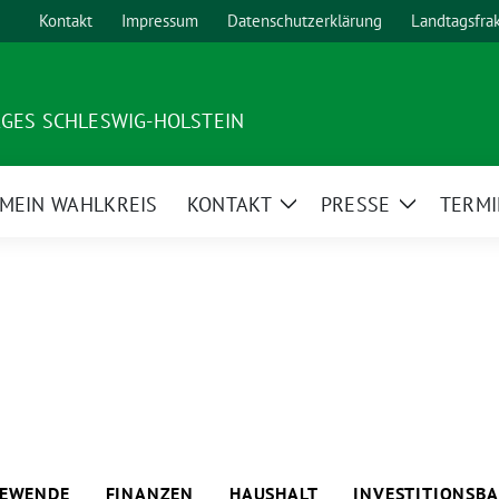
Kontakt
Impressum
Datenschutzerklärung
Landtagsfra
AGES SCHLESWIG-HOLSTEIN
MEIN WAHLKREIS
KONTAKT
PRESSE
TERMI
ge
Zeige
Zeige
ermenü
Untermenü
Untermen
IEWENDE
FINANZEN
HAUSHALT
INVESTITIONSB