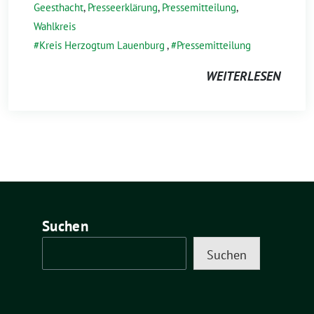
Geesthacht
,
Presseerklärung
,
Pressemitteilung
,
Wahlkreis
Kreis Herzogtum Lauenburg
,
Pressemitteilung
WEITERLESEN
Suchen
Suchen