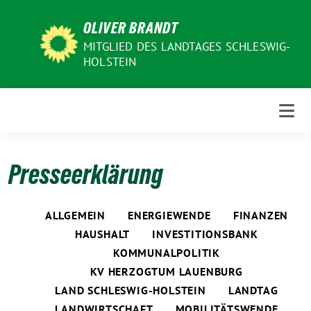
Weiter
OLIVER BRANDT
zum
Inhalt
MITGLIED DES LANDTAGES SCHLESWIG-
HOLSTEIN
Presseerklärung
ALLGEMEIN
ENERGIEWENDE
FINANZEN
HAUSHALT
INVESTITIONSBANK
KOMMUNALPOLITIK
KV HERZOGTUM LAUENBURG
LAND SCHLESWIG-HOLSTEIN
LANDTAG
LANDWIRTSCHAFT
MOBILITÄTSWENDE