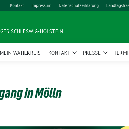
Kontakt
Impressum
Datenschutzerklärung
Landtagsfra
AGES SCHLESWIG-HOLSTEIN
MEIN WAHLKREIS
KONTAKT
PRESSE
TERMI
ge
Zeige
Zeige
ermenü
Untermenü
Untermen
gang in Mölln