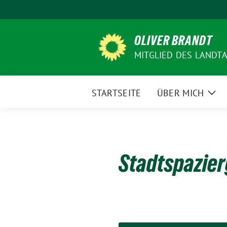
Weiter
zum
Inhalt
OLIVER BRANDT
MITGLIED DES LANDT
STARTSEITE
ÜBER MICH
Zei
Unt
Stadtspazier