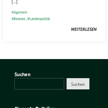
[…]
Allgemein
Beamte
,
Landespolitik
WEITERLESEN
Suchen
Suchen