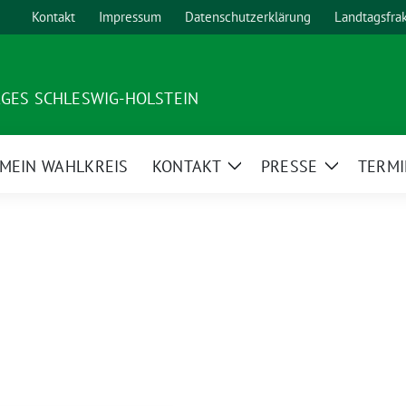
Kontakt
Impressum
Datenschutzerklärung
Landtagsfra
AGES SCHLESWIG-HOLSTEIN
MEIN WAHLKREIS
KONTAKT
PRESSE
TERMI
ge
Zeige
Zeige
ermenü
Untermenü
Untermen