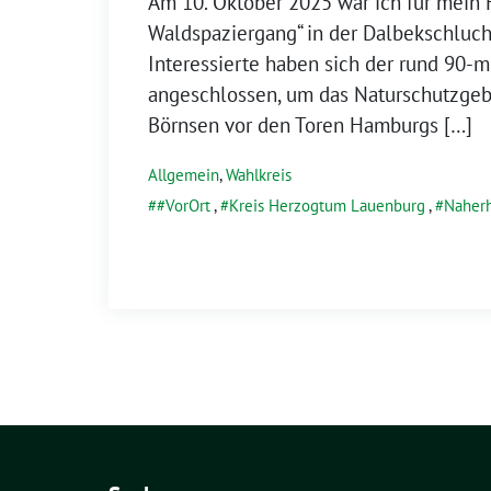
Am 10. Oktober 2025 war ich für mein 
Waldspaziergang“ in der Dalbekschluch
Interessierte haben sich der rund 90-m
angeschlossen, um das Naturschutzgeb
Börnsen vor den Toren Hamburgs […]
Allgemein
,
Wahlkreis
#VorOrt
,
Kreis Herzogtum Lauenburg
,
Naher